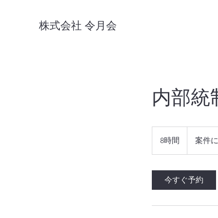
株式会社 令月会
内部統
案
件
8時間
8
案件
に
時
よ
り
間
御
見
今すぐ予約
積